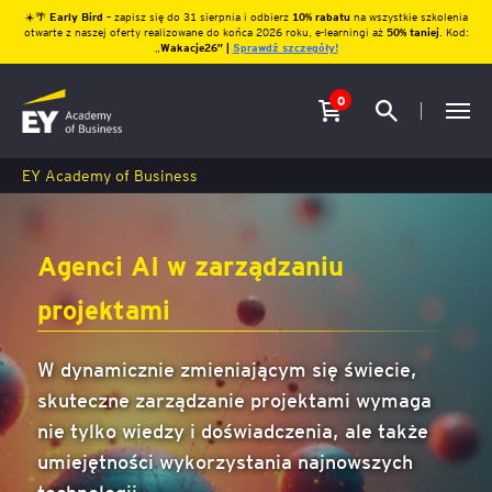
☀️🌴
Early Bird
– zapisz się do 31 sierpnia i odbierz
10% rabatu
na wszystkie szkolenia
otwarte z naszej oferty realizowane do końca 2026 roku, e-learningi aż
50% taniej
. Kod:
„
Wakacje26″ |
Sprawdź szczegóły!
0
EY Academy of Business
Agenci AI w zarządzaniu
projektami
W dynamicznie zmieniającym się świecie,
skuteczne zarządzanie projektami wymaga
nie tylko wiedzy i doświadczenia, ale także
umiejętności wykorzystania najnowszych
technologii.