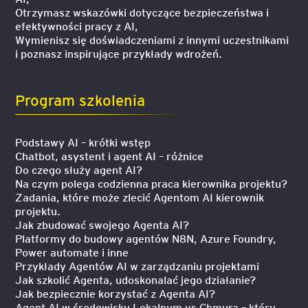
Otrzymasz wskazówki dotyczące bezpieczeństwa i
efektywności pracy z AI,
Wymienisz się doświadczeniami z innymi uczestnikami
i poznasz inspirujące przykłady wdrożeń.
Program szkolenia
Podstawy AI – krótki wstęp
Chatbot, asystent i agent AI – różnice
Do czego służy agent AI?
Na czym polega codzienna praca kierownika projektu?
Zadania, które może zlecić Agentom AI kierownik
projektu.
Jak zbudować swojego Agenta AI?
Platformy do budowy agentów N8N, Azure Foundry,
Power automate i inne
Przykłady Agentów AI w zarządzaniu projektami
Jak szkolić Agenta, udoskonalać jego działanie?
Jak bezpiecznie korzystać z Agenta AI?
Agent AI w środowisku Lokalnym vs Chmura – który