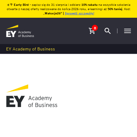
☀️🌴
Early Bird
– zapisz się do 31 sierpnia i odbierz
10% rabatu
na wszystkie szkolenia
otwarte z naszej oferty realizowane do końca 2026 roku, e-learningi aż
50% taniej
. Kod:
„
Wakacje26″ |
Sprawdź szczegóły!
0
EY Academy of Business