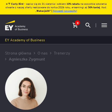
☀️🌴
Early Bird
– zapisz się do 31 sierpnia i odbierz
10% rabatu
na wszystkie szkolenia
otwarte z naszej oferty realizowane do końca 2026 roku, e-learningi aż
50% taniej
. Kod:
„
Wakacje26″ |
Sprawdź szczegóły!
0
EY Academy of Business
Strona główna
O nas
Trenerzy
Agnieszka Zygmunt