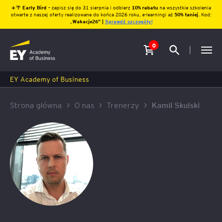
☀️🌴
Early Bird
– zapisz się do 31 sierpnia i odbierz
10% rabatu
na wszystkie szkolenia
otwarte z naszej oferty realizowane do końca 2026 roku, e-learningi aż
50% taniej
. Kod:
„
Wakacje26″ |
Sprawdź szczegóły!
0
EY Academy of Business
Strona główna
O nas
Trenerzy
Kamil Skulski