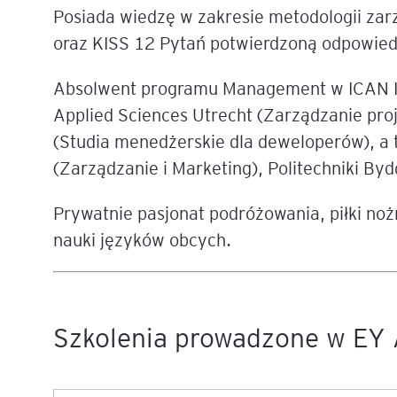
Posiada wiedzę w zakresie metodologii zar
Mapa szkoleń
oraz KISS 12 Pytań potwierdzoną odpowiedn
AI w Pythonie: Praktyczn
Warsztaty z Large Langu
Models
Absolwent programu Management w ICAN In
Applied Sciences Utrecht (Zarządzanie pro
Chat GPT i AI – Inteligen
(Studia menedżerskie dla deweloperów), a 
analiza danych
(Zarządzanie i Marketing), Politechniki Byd
Prawo sztucznej inteligen
Prywatnie pasjonat podróżowania, piłki noż
AI w finansach
nauki języków obcych.
Agenci AI w praktyce –
Warsztaty dla menedżer
Szkolenia prowadzone w EY 
Generatywna AI – prawne
aspekty
AI w zarządzaniu projekt