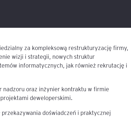
liza
w
tacji i
Sesje coachingowo-
Sales Report
Nowe technologie w controllingu
mentoringowe
cych
T
finansowym
Productive Conflict
Narzędzia diagnostyczne
anie
Inteligencja Emocjonalna 
EQ
Szkolenia inhouse
 z
edzialny za kompleksową restrukturyzację firmy,
owa
 AI
ie wizji i strategii, nowych struktur
e,
ILM72
temów informatycznych, jak również rekrutację i
Belbin Team Roles
ną
nesowej
FACET5
r nadzoru oraz inżynier kontraktu w firmie
 projektami deweloperskimi.
dingu –
Insights Discovery
em
ł przekazywania doświadczeń i praktycznej
TPS (Team Psychological 
nerem
tów