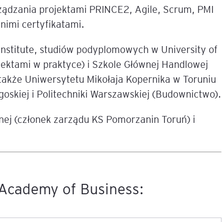
ządzania projektami PRINCE2, Agile, Scrum, PMI
imi certyfikatami.
e
age
stitute, studiów podyplomowych w University of
jektami w praktyce) i Szkole Głównej Handlowej
tna
także Uniwersytetu Mikołaja Kopernika w Toruniu
goskiej i Politechniki Warszawskiej (Budownictwo).
cji
nej (członek zarządu KS Pomorzanin Toruń) i
ów
Academy of Business:
ami