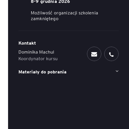
8-9 grudnia 2026
ACCA - Master’s Degree in
Accounting Explained:
Możliwość organizacji szkolenia
Finance and Accounting - SGH
Nieoczywiste przypadki
zamkniętego
księgowe
MSSF w praktyce – studia
podyplomowe
Kawa z Ekspertem
/ Agile
Kontakt
International Finance – studia
People&Culture – podręczny
Dominika Machul
podyplomowe
niezbędnik w świecie HR
Koordynator kursu
Audyt wewnętrzny – studia
Tempo Menedżera – znajdź
Materiały do pobrania
podyplomowe
własne tempo
Master of Business
Administration w Dąbrowie
Górniczej
Safety)
MBA w jęz. polskim z
Programem Zarządzania
Projektami