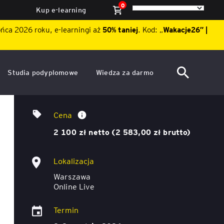
0
Kup e-learning
ońca 2026 roku, e-learningi aż
50% taniej
. Kod: „
Wakacje26″ |
Studia podyplomowe
Wiedza za darmo
ACCA po polsku – Zarządzanie
Dzień Otwarty EY Academy of
Excel w audycie i kontroli
finansami i rachunkowość w
Business 2026
Cena
środowisku międzynarodowym
wewnętrznej
ę
2 100 zł netto (2 583,00 zł brutto)
Akademia WSB
Aktualności
ACCA Strategic Professional
Lokalizacja
ile
Artykuły
Akademia WSB
Warszawa
ój
wych
Online Live
Raporty
ACCA Professional – studia
podyplomowe w języku
Termin
ń
angielskim - ALK
Webinary