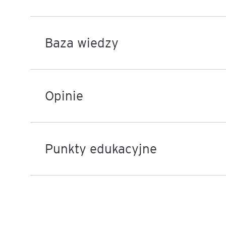
Mapa szkoleń
AI w Pythonie: Praktyczn
Warsztaty z Large Langu
Baza wiedzy
Models
Chat GPT i AI – Inteligen
analiza danych
Opinie
Prawo sztucznej inteligen
AI w finansach
Punkty edukacyjne
Agenci AI w praktyce –
Warsztaty dla menedżer
Generatywna AI – prawne
aspekty
AI w zarządzaniu projekt