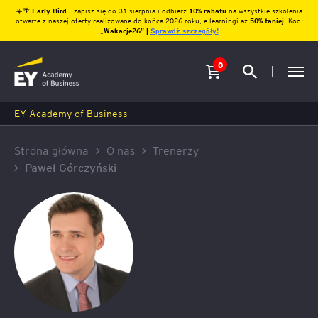
☀️🌴
Early Bird
– zapisz się do 31 sierpnia i odbierz
10% rabatu
na wszystkie szkolenia
otwarte z naszej oferty realizowane do końca 2026 roku, e-learningi aż
50% taniej
. Kod:
„
Wakacje26″ |
Sprawdź szczegóły!
0
EY Academy of Business
Strona główna
O nas
Trenerzy
Paweł Górczyński