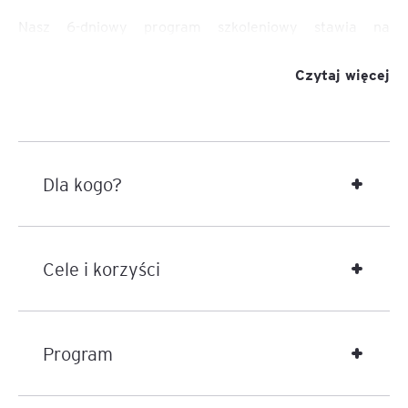
Nasz 6-dniowy program szkoleniowy stawia na
praktykę: uczymy na przykładach, teorię
ograniczyliśmy do minimum. Całość podzieliliśmy na
Czytaj więcej
dwie części:
Pierwsza część to czysty audyt wewnętrzny:
analiza ryzyka i plan roczny, przygotowanie
programu zadania i jego realizacja,
Dla kogo?
dokumentowanie wykonanej pracy, sprawozdanie
z audytu, czynności sprawdzające
Druga część składa się z dwóch szkoleń:
„Zastosowanie Excela w audycie” (poziom
Cele i korzyści
podstawowy, każdorazowo dostosowywany do
grupy) oraz „Dobór próby” – zarówno
statystyczny, jak i niestatystyczny
Program
Kompleksowe przygotowanie do
roli audytora wewnętrznego