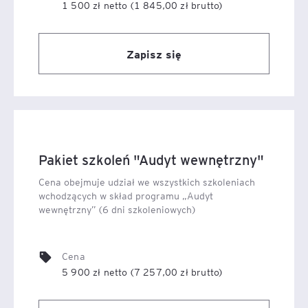
1 500 zł netto (1 845,00 zł brutto)
zawodzie audytora
wewnętrznego?
Zapisz się
Audytor wewnętrzny to bardzo istotna osoba, która w
firmie może pomóc wychwycić wszelkie
nieprawidłowości dotyczące między innymi systemu
zarządzania jakością. Jego działania mają za zadanie
udoskonalić pewne procesy i przeanalizować luki
Pakiet szkoleń "Audyt wewnętrzny"
systemu zarządzania. Od kompetencji i skuteczności
działania audytora w dużej mierze zależy przyszły
Cena obejmuje udział we wszystkich szkoleniach
rozwój firmy i możliwość jej doskonalenia. Dlatego
wchodzących w skład programu „Audyt
kompetentnych audytorów wewnętrznych
wewnętrzny” (6 dni szkoleniowych)
musi
cechować rzetelność, doskonała znajomość przepisów,
a także konkretne umiejętności dotyczące na przykład
Cena
planowania, przeprowadzania i raportowania audytów.
5 900 zł netto (7 257,00 zł brutto)
Obejmuje to także wybieranie próbki audytowej,
zadawanie pytań osobom odpowiedzialnym za