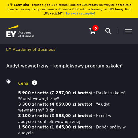
☀️🌴
Early Bird
– zapisz się do 31 sierpnia i odbierz
10% rabatu
na wszystkie szkolenia
otwarte z naszej oferty realizowane do końca 2026 roku, e-learningi aż
50% taniej
. Kod:
„
Wakacje26″ |
Sprawdź szczegóły!
0
EY Academy of Business
Audyt wewnętrzny – kompleksowy program szkoleń
Cena
- Pakiet szkoleń
5 900 zł netto (7 257,00 zł brutto)
"Audyt wewnętrzny"
- "Audyt
3 300 zł netto (4 059,00 zł brutto)
wewnętrzny" 3 dni
- Excel w
2 100 zł netto (2 583,00 zł brutto)
audycie i kontroli wewnętrznej
- Dobór próby w
1 500 zł netto (1 845,00 zł brutto)
audycie