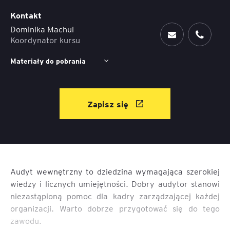
Kontakt
Dominika Machul
Koordynator kursu
Materiały do pobrania
Zapisz się
Audyt wewnętrzny to dziedzina wymagająca szerokiej
wiedzy i licznych umiejętności. Dobry audytor stanowi
niezastąpioną pomoc dla kadry zarządzającej każdej
organizacji. Warto dobrze przygotować się do tego
zawodu.