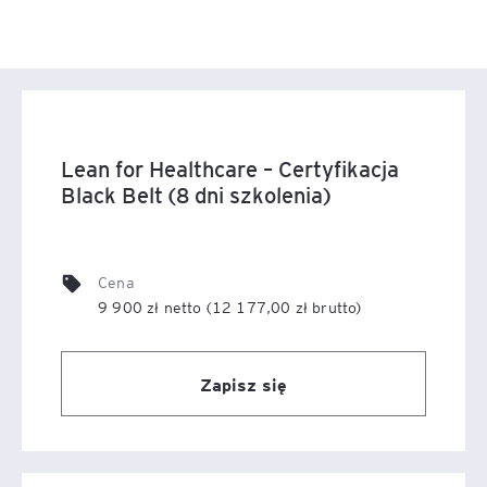
poprawiając doświadczenia pacjenta.
Nieefektywność procesów.
W wielu placówkach dług procesowy to zbędne
procedury administracyjne, powielanie dokumentacji,
komunikacja oparta o zaangażowanie a nie procesy. Te i
Lean for Healthcare – Certyfikacja
inne wyzwania generują chaos organizacyjny.
Black Belt (8 dni szkolenia)
Lean Healthcare standaryzuje procesy, eliminuje
zbędne działania, „wyszczupla” i upraszcza procesy. Te
Cena
działania od razu poprawiają efektywność placówki
9 900 zł netto (12 177,00 zł brutto)
medycznej.
Standaryzacja procesów i eliminacja błędów poprawiają
Zapisz się
jakość świadczonych usług i bezpieczeństwo pacjenta.
Przeciążenie personelu medycznego
Lekarze i pielęgniarki często wykonują zadania