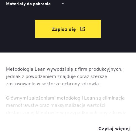
Materiały do pobrania
Zapisz się
Metodologia Lean wywodzi się z firm produkcyjnych,
jednak z powodzeniem znajduje coraz szersze
zastosowanie w sektorze ochrony zdrowia.
Głównymi założeniami metodologii Lean są eliminacja
marnotrawstw oraz maksymalizacja wartości
dostarczonej klientowi – w przypadku ochrony zdrowia
pacjentowi.
Czytaj więcej
W polskim systemie ma to szczególne znaczenie, ze