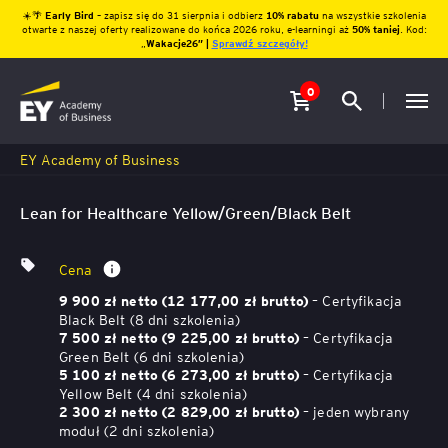
☀️🌴
Early Bird
– zapisz się do 31 sierpnia i odbierz
10% rabatu
na wszystkie szkolenia
otwarte z naszej oferty realizowane do końca 2026 roku, e-learningi aż
50% taniej
. Kod:
„
Wakacje26″ |
Sprawdź szczegóły!
0
EY Academy of Business
Lean for Healthcare Yellow/Green/Black Belt
Cena
– Certyfikacja
9 900 zł netto (12 177,00 zł brutto)
Black Belt (8 dni szkolenia)
– Certyfikacja
7 500 zł netto (9 225,00 zł brutto)
Green Belt (6 dni szkolenia)
– Certyfikacja
5 100 zł netto (6 273,00 zł brutto)
Yellow Belt (4 dni szkolenia)
– jeden wybrany
2 300 zł netto (2 829,00 zł brutto)
moduł (2 dni szkolenia)