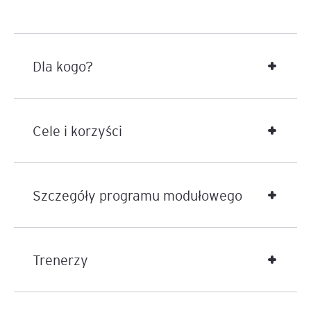
względu na:
Ograniczone zasoby i rosnące zapotrzebowanie
na usługi.
Dla kogo?
Polska ochrona zdrowia działa w warunkach niedoboru
kadry medycznej, presji wynagrodzeń, ograniczeń
finansowych i rosnącego zapotrzebowania na
Cele i korzyści
świadczenia.
Lean Healthcare pomaga lepiej wykorzystywać
istniejące zasoby, bez konieczności ponoszenia
Szczegóły programu modułowego
wysokich nakładów inwestycyjnych.
Długi czas oczekiwania na wykonanie
świadczeń zdrowotnych.
Trenerzy
Lean poprawia przepływ procesów co pozwala skrócić
czas oczekiwania pacjentów na świadczenia i okres
hospitalizacji oraz realnie zwiększa dostępność usług,