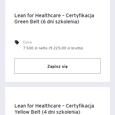
niezwiązane bezpośrednio z leczeniem (np. prace
administracyjne).
Lean for Healthcare – Certyfikacja
Green Belt (6 dni szkolenia)
Lean realnie odciąża personel medyczny i pozwala mu
koncentrować swoje działania na wartości dla pacjenta,
zwiększając czas poświęcony pacjentowi.
Cena
To z kolei poprawia warunki pracy personelu, ich
7 500 zł netto (9 225,00 zł brutto)
dobrostan i zapobiega wypaleniu zawodowemu.
Wysoka konkurencyjność placówek prywatnych
Zapisz się
Zastosowanie narzędzi Lean Healthcare w codziennej
praktyce poprawia efektywność placówek, zwiększa
jakość świadczonych usług, koncentrując uwagę
zespołów i procesów na pozytywnych doświadczeniach
pacjenta. Takie podejście zwiększa konkurencyjność
Lean for Healthcare – Certyfikacja
placówek medycznych na rynku.
Yellow Belt (4 dni szkolenia)