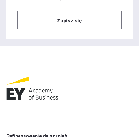
odpowiedzialności i presji czasu wpływa na sposób
komunikacji w zespołach – często bezpośredni,
skrótowy i zadaniowy, co może prowadzić do
Zapisz się
nieporozumień oraz utrudniać budowanie partnerskich
relacji między grupami zawodowymi.
W związku z powyższym, skuteczne zarządzanie
zmianą w ochronie zdrowia wymaga nie tylko
wdrażania rozwiązań procesowych i organizacyjnych,
lecz także świadomego oddziaływania na poziom
kultury organizacyjnej i kompetencji interpersonalnych
zespołów.
Nasz certyfikowany program szkoleniowy to:
4 zróżnicowane tematycznie moduły zajęć
dedykowane godziny mentoringu eksperta Lean
Healthcare dla każdego uczestnika
możliwość wizyt w GEMBA.
Dofinansowania do szkoleń