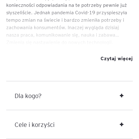
konieczności odpowiadania na te potrzeby pewnie już
słyszeliście. Jednak pandemia Covid-19 przyspieszyła
tempo zmian na świecie i bardzo zmieniła potrzeby i
zachowania konsumentów. Inaczej wygląda dzisiaj
nasza praca, komunikowanie się, nauka i zabawa…
Zmienia się nastawienie do nowych technologii.
Kluczem do sukcesu jest zrozumienie tych zmian,
Czytaj więcej
zachowań i nowych potrzeb klientów. To jeszcze nie
wszystko: potrzebna jest również umiejętność
szybkiego działania i odpowiadania na te potrzeby z
korzyścią dla firmy.
Dla kogo?
Agile Product Design to podejście do projektowania w
sposób zwinny i iteracyjny, które zapewnia umiejętności
szybkiego i skutecznego działania. Umożliwia szybki
restart biznesu lub jego części i sprawne działanie w
Cele i korzyści
nowej rzeczywistości. Sprawdza się na co dzień, w
każdej organizacji, i nie tylko w pracy w Scrumie choć