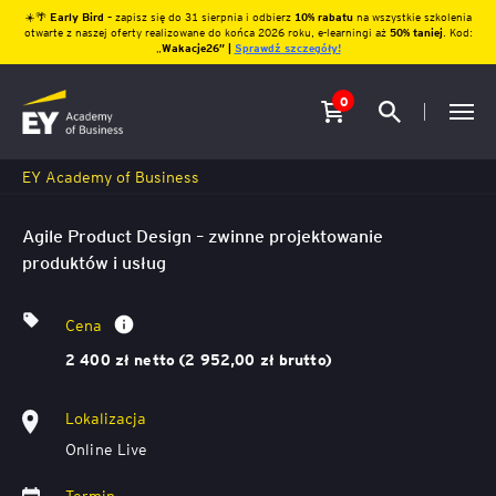
☀️🌴
Early Bird
– zapisz się do 31 sierpnia i odbierz
10% rabatu
na wszystkie szkolenia
otwarte z naszej oferty realizowane do końca 2026 roku, e-learningi aż
50% taniej
. Kod:
„
Wakacje26″ |
Sprawdź szczegóły!
0
EY Academy of Business
Agile Product Design – zwinne projektowanie
produktów i usług
Cena
2 400 zł netto (2 952,00 zł brutto)
Lokalizacja
Online Live
Termin