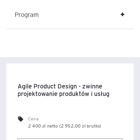
taka jest jego geneza. Wszędzie tam, gdzie trwa
Program
transformacja cyfrowa, gdzie firma lub zespół
potrzebuje szybko zareagować na działania rynku: w
rozwoju nowych produktów, w obsłudze klienta, a nawet
w marketingu.
Podstawą Agile Product Design jest podejście do
projektowania oparte na metodach: Design Thinking,
Lean Startup i Agile.
Chcesz wiedzieć jak w ciągu nawet kilku dni
Agile Product Design - zwinne
zaprojektować nowe rozwiązania dla klientów/dla
projektowanie produktów i usług
biznesu?
Przetestuj w praktyce!
Cena
2 400 zł netto (2 952,00 zł brutto)