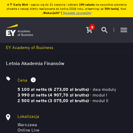
☀️🌴
Early Bird
– zapisz się do 31 sierpnia i odbierz
10% rabatu
na wszystkie szkolenia
otwarte z naszej oferty realizowane do końca 2026 roku, e-learningi aż
50% taniej
. Kod:
„
Wakacje26″ |
Sprawdź szczegóły!
0
EY Academy of Business
Letnia Akademia Finansów
Cena
- dwa moduły
5 100 zł netto (6 273,00 zł brutto)
- moduł I
3 990 zł netto (4 907,70 zł brutto)
- moduł II
2 500 zł netto (3 075,00 zł brutto)
Lokalizacja
Warszawa
Online Live