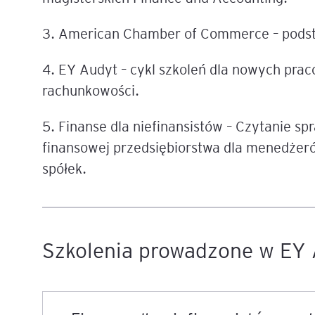
3. American Chamber of Commerce – pods
Legal AI – sztuczna intel
dla prawników
4. EY Audyt – cykl szkoleń dla nowych pra
rachunkowości.
5. Finanse dla niefinansistów – Czytanie sp
finansowej przedsiębiorstwa dla menedżer
spółek.
Szkolenia prowadzone w EY 