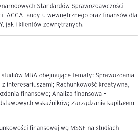
dzynarodowych Standardów Sprawozdawczości
i, ACCA, audytu wewnętrznego oraz finansów dla
e
age
, jak i klientów zewnętrznych.
tna
cji
w studiów MBA obejmujące tematy: Sprawozdania
y z interesariuszami; Rachunkowość kreatywna,
ozdania finansowe; Analiza finansowa –
ów
 podstawowych wskaźników; Zarządzanie kapitałem
hunkowości finansowej wg MSSF na studiach
ami