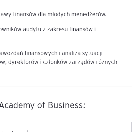
tawy finansów dla młodych menedżerów.
igencja
cowników audytu z zakresu finansów i
rawozdań finansowych i analiza sytuacji
ów, dyrektorów i członków zarządów różnych
Academy of Business: