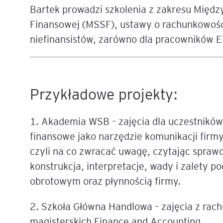
Bartek prowadzi szkolenia z zakresu Mię
Mapa szkoleń
Finansowej (MSSF), ustawy o rachunkowośc
AI w Pythonie: Praktyczn
Warsztaty z Large Langu
niefinansistów, zarówno dla pracowników EY
Models
Chat GPT i AI – Inteligen
analiza danych
Przykładowe projekty:
Prawo sztucznej inteligen
1. Akademia WSB – zajęcia dla uczestnikó
AI w finansach
finansowe jako narzędzie komunikacji firm
czyli na co zwracać uwagę, czytając spraw
Agenci AI w praktyce –
Warsztaty dla menedżer
konstrukcja, interpretacje, wady i zalety
obrotowym oraz płynnością firmy.
Generatywna AI – prawne
aspekty
2. Szkoła Główna Handlowa – zajęcia z rac
magisterskich Finance and Accounting.
AI w zarządzaniu projekt