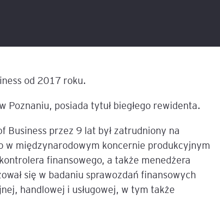
liza
w
tacji i
Sesje coachingowo-
Sales Report
Nowe technologie w controllingu
mentoringowe
cych
T
finansowym
Productive Conflict
Narzędzia diagnostyczne
anie
Inteligencja Emocjonalna 
EQ
Szkolenia inhouse
 z
iness od 2017 roku.
owa
 AI
e,
ILM72
 Poznaniu, posiada tytuł biegłego rewidenta.
Belbin Team Roles
Business przez 9 lat był zatrudniony na
ną
nesowej
go w międzynarodowym koncernie produkcyjnym
FACET5
 kontrolera finansowego, a także menedżera
dingu –
Insights Discovery
izował się w badaniu sprawozdań finansowych
em
jnej, handlowej i usługowej, w tym także
TPS (Team Psychological 
nerem
tów