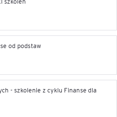
kl szkoleń
nse od podstaw
h - szkolenie z cyklu Finanse dla