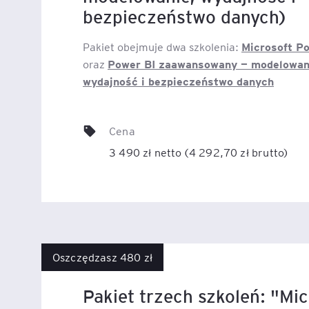
bezpieczeństwo danych)
Microsoft P
Pakiet obejmuje dwa szkolenia:
Power BI zaawansowany — modelowan
oraz
wydajność i bezpieczeństwo danych
Cena
3 490 zł netto (4 292,70 zł brutto)
Oszczędzasz 480 zł
Pakiet trzech szkoleń: "Mic