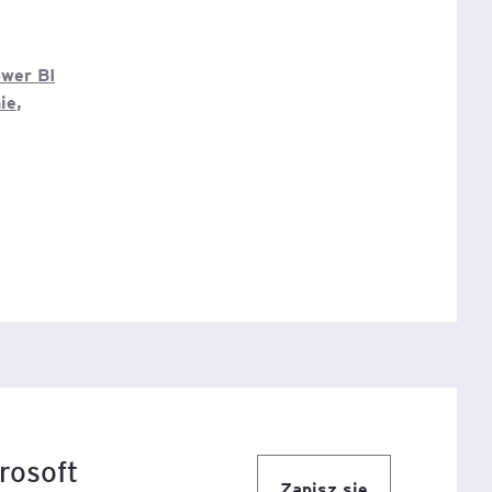
ower BI
ie,
rosoft
Zapisz się