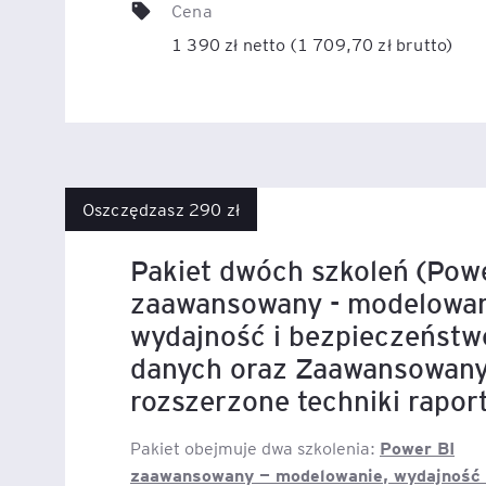
Cena
1 390 zł netto (1 709,70 zł brutto)
Legal AI – sztuczna intel
dla prawników
Oszczędzasz 290 zł
Pakiet dwóch szkoleń (Pow
zaawansowany - modelowan
wydajność i bezpieczeństw
danych oraz Zaawansowany
rozszerzone techniki rapor
Power BI
Pakiet obejmuje dwa szkolenia:
zaawansowany — modelowanie, wydajność 