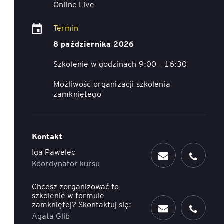
Online Live
ACCA - Master’s Degree in
Accounting Explained:
Finance and Accounting - SGH
Nieoczywiste przypadki
Termin
księgowe
8 października 2026
MSSF w praktyce – studia
podyplomowe
Kawa z Ekspertem
/ Agile
Szkolenie w godzinach 9:00 – 16:30
International Finance – studia
People&Culture – podręczny
Możliwość organizacji szkolenia
podyplomowe
niezbędnik w świecie HR
zamkniętego
Audyt wewnętrzny – studia
Tempo Menedżera – znajdź
podyplomowe
własne tempo
Kontakt
Iga Pawelec
Master of Business
Administration w Dąbrowie
Koordynator kursu
Górniczej
Chcesz zorganizować to
szkolenie w formule
Safety)
MBA w jęz. polskim z
zamkniętej? Skontaktuj się:
Programem Zarządzania
Agata Glib
Projektami