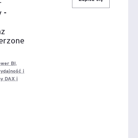
r
 -
az
erzone
ower BI
,
ydajność i
y DAX i