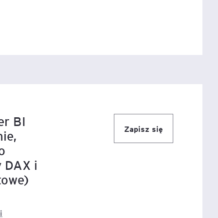
igencja
er BI
Zapisz się
ie,
o
 DAX i
towe)
i