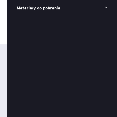
Materiały do pobrania
Executive MBA z programem
Zarządzanie Projektami w
Uniwersytecie WSB Merito we
Wrocławiu
Manager ESG
Compliance Manager 2.0 –
narzędzia, technologie i
praktyka