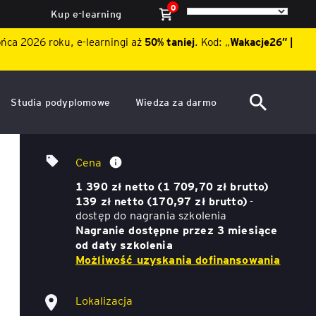
0
Kup e-learning
ońca 2026 roku, e-learningi aż
50% taniej
. Kod: „
Wakacje26″ |
Studia podyplomowe
Wiedza za darmo
ACCA po polsku – Zarządzanie
Dzień Otwarty EY Academy of
Power BI zaawansowany –
finansami i rachunkowość w
Business 2026
Cena
środowisku międzynarodowym
modelowanie, wydajność i
ę
1 390 zł netto (1 709,70 zł brutto)
Akademia WSB
Aktualności
bezpieczeństwo danych
139 zł netto (170,97 zł brutto)
-
dostęp do nagrania szkolenia
ACCA Strategic Professional
ile
Nagranie dostępne przez 3 miesiące
Artykuły
Akademia WSB
od daty szkolenia
ój
wych
Możliwość uzyskania dofinansowania
Raporty
ACCA Professional – studia
podyplomowe w języku
ń
angielskim - ALK
Webinary
Lokalizacja