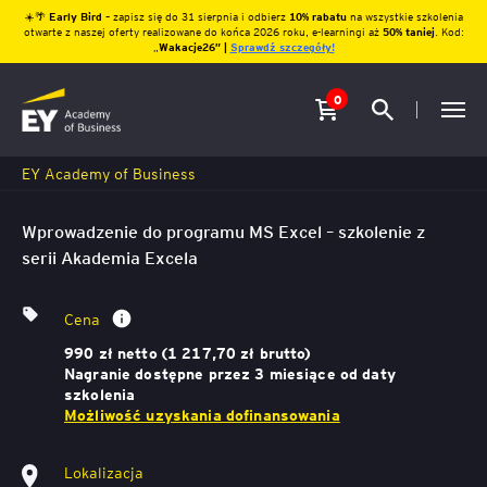
☀️🌴
Early Bird
– zapisz się do 31 sierpnia i odbierz
10% rabatu
na wszystkie szkolenia
otwarte z naszej oferty realizowane do końca 2026 roku, e-learningi aż
50% taniej
. Kod:
„
Wakacje26″ |
Sprawdź szczegóły!
0
EY Academy of Business
Wprowadzenie do programu MS Excel – szkolenie z
serii Akademia Excela
Cena
990 zł netto (1 217,70 zł brutto)
Nagranie dostępne przez 3 miesiące od daty
szkolenia
Możliwość uzyskania dofinansowania
Lokalizacja