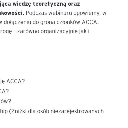
jąca wiedzę teoretyczną oraz
nkowości.
Podczas webinaru opowiemy, w
e
age
w dołączeniu do grona członków ACCA.
ogę – zarówno organizacyjnie jak i
tna
cji
ację ACCA?
CCA?
ów
nów?
hip (Zniżki dla osób niezarejestrowanych
ami