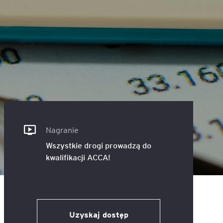
ACCA - Master’s Degree in
Accounting Explained:
Finance and Accounting - SGH
Nieoczywiste przypadki
księgowe
MSSF w praktyce – studia
podyplomowe
Kawa z Ekspertem
/ Agile
International Finance – studia
People&Culture – podręczny
podyplomowe
niezbędnik w świecie HR
Audyt wewnętrzny – studia
Tempo Menedżera – znajdź
podyplomowe
własne tempo
Nagranie
Wszystkie drogi prowadzą do
Master of Business
kwalifikacji ACCA!
Administration w Dąbrowie
Górniczej
Safety)
MBA w jęz. polskim z
Programem Zarządzania
Uzyskaj dostęp
Projektami