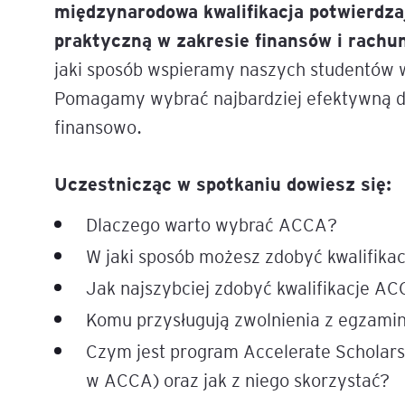
międzynarodowa kwalifikacja potwierdza
Mapa szkoleń
praktyczną w zakresie finansów i rachu
AI w Pythonie: Praktyczn
Warsztaty z Large Langu
jaki sposób wspieramy naszych studentów 
Models
Pomagamy wybrać najbardziej efektywną dr
finansowo.
Chat GPT i AI – Inteligen
analiza danych
Uczestnicząc w spotkaniu dowiesz się:
Prawo sztucznej inteligen
Dlaczego warto wybrać ACCA?
AI w finansach
W jaki sposób możesz zdobyć kwalifik
Agenci AI w praktyce –
Jak najszybciej zdobyć kwalifikacje A
Warsztaty dla menedżer
Komu przysługują zwolnienia z egzami
Generatywna AI – prawne
Czym jest program Accelerate Scholars
aspekty
w ACCA) oraz jak z niego skorzystać?
AI w zarządzaniu projekt