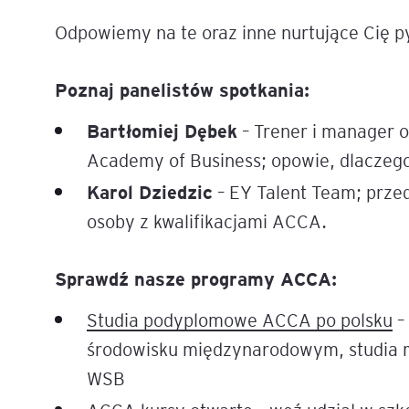
Odpowiemy na te oraz inne nurtujące Cię pyta
Legal AI – sztuczna intel
dla prawników
Poznaj panelistów spotkania:
Bartłomiej Dębek
– Trener i manager 
Academy of Business; opowie, dlaczego 
Karol Dziedzic
– EY Talent Team; prze
osoby z kwalifikacjami ACCA.
Sprawdź nasze programy ACCA:
Studia podyplomowe ACCA po polsku
–
środowisku międzynarodowym, studia 
WSB