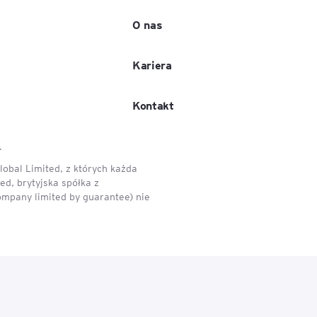
O nas
e
age
Kariera
tna
Kontakt
.
cji
obal Limited, z których każda
d, brytyjska spółka z
ompany limited by guarantee) nie
ów
ami