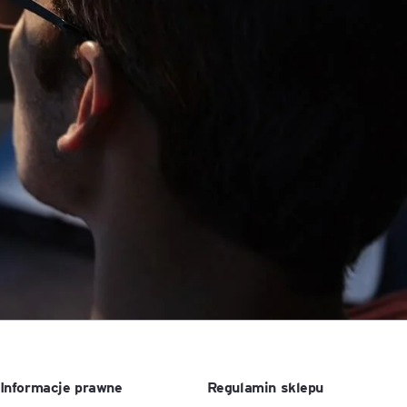
ACCA - Master’s Degree in
Accounting Explained:
Finance and Accounting - SGH
Nieoczywiste przypadki
księgowe
MSSF w praktyce – studia
podyplomowe
Kawa z Ekspertem
/ Agile
International Finance – studia
People&Culture – podręczny
podyplomowe
niezbędnik w świecie HR
Audyt wewnętrzny – studia
Tempo Menedżera – znajdź
podyplomowe
własne tempo
Master of Business
Administration w Dąbrowie
Górniczej
Safety)
MBA w jęz. polskim z
Programem Zarządzania
Informacje prawne
Regulamin sklepu
Projektami