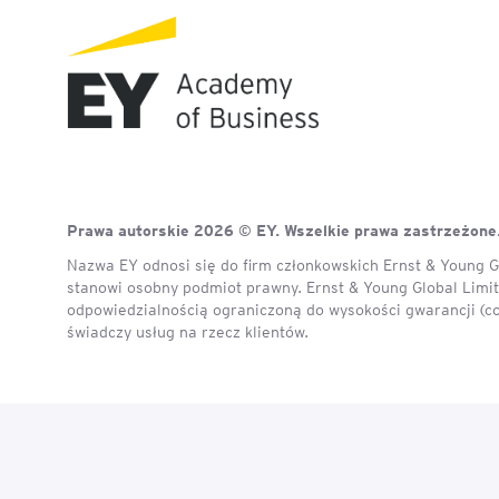
Mapa szkoleń
AI w Pythonie: Praktyczn
Warsztaty z Large Langu
Models
Chat GPT i AI – Inteligen
analiza danych
Prawa autorskie 2026 © EY. Wszelkie prawa zastrzeżone
Prawo sztucznej inteligen
Nazwa EY odnosi się do firm członkowskich Ernst & Young Gl
stanowi osobny podmiot prawny. Ernst & Young Global Limite
AI w finansach
odpowiedzialnością ograniczoną do wysokości gwarancji (c
świadczy usług na rzecz klientów.
Agenci AI w praktyce –
Warsztaty dla menedżer
Generatywna AI – prawne
aspekty
AI w zarządzaniu projekt