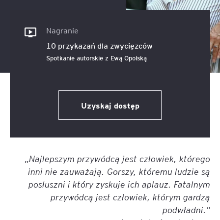
Nagranie
10 przykazań dla zwycięzców
Spotkanie autorskie z Ewą Opolską
Uzyskaj dostęp
„Najlepszym przywódcą jest człowiek, którego
inni nie zauważają. Gorszy, któremu ludzie są
posłuszni i który zyskuje ich aplauz. Fatalnym
przywódcą jest człowiek, którym gardzą
podwładni.”