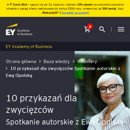
☀️🌴
Early Bird
– zapisz się do 31 sierpnia i odbierz
10% rabatu
na wszystkie szkolenia
otwarte z naszej oferty realizowane do końca 2026 roku, e-learningi aż
50% taniej
. Kod:
„
Wakacje26″ |
Sprawdź szczegóły!
0
EY Academy of Business
Strona główna
Baza wiedzy
Webinary
10 przykazań dla zwycięzców
Spotkanie autorskie z
Ewą Opolską
10 przykazań dla
zwycięzców
Spotkanie autorskie z Ewą Opolską