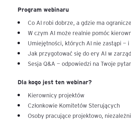
Program webinaru
Legal AI – sztuczna intel
dla prawników
Co AI robi dobrze, a gdzie ma ogranicz
W czym AI może realnie pomóc kierown
Umiejętności, których AI nie zastąpi — i
Jak przygotować się do ery AI w zarzą
Sesja Q&A — odpowiedzi na Twoje pytan
Dla kogo jest ten webinar?
Kierownicy projektów
Członkowie Komitetów Sterujących
Osoby pracujące projektowo, niezależn