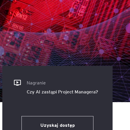
ACCA - Master’s Degree in
Accounting Explained:
Finance and Accounting - SGH
Nieoczywiste przypadki
księgowe
MSSF w praktyce – studia
podyplomowe
Kawa z Ekspertem
/ Agile
International Finance – studia
People&Culture – podręczny
podyplomowe
niezbędnik w świecie HR
Audyt wewnętrzny – studia
Tempo Menedżera – znajdź
podyplomowe
własne tempo
Nagranie
Master of Business
Czy AI zastąpi Project Managera?
Administration w Dąbrowie
Górniczej
Safety)
MBA w jęz. polskim z
Programem Zarządzania
Uzyskaj dostęp
Projektami