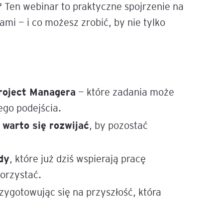
 Ten webinar to praktyczne spojrzenie na
ami — i co możesz zrobić, by nie tylko
e
age
tna
Project Managera
— które zadania może
cji
ego podejścia.
 warto się rozwijać
, by pozostać
dy
, które już dziś wspierają pracę
ów
korzystać.
rzygotowując się na przyszłość, która
ami