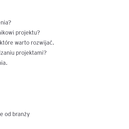
igencja
enia?
ikowi projektu?
 które warto rozwijać.
dzaniu projektami?
ia.
ie od branży