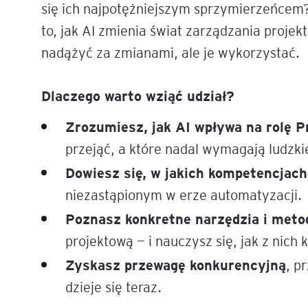
się ich najpotężniejszym sprzymierzeńcem?
Mapa szkoleń
to, jak AI zmienia świat zarządzania projekt
AI w Pythonie: Praktyczn
Warsztaty z Large Langu
nadążyć za zmianami, ale je wykorzystać.
Models
Dlaczego warto wziąć udział?
Chat GPT i AI – Inteligen
analiza danych
Zrozumiesz, jak AI wpływa na rolę 
Prawo sztucznej inteligen
przejąć, a które nadal wymagają ludzki
Dowiesz się, w jakich kompetencjach
AI w finansach
niezastąpionym w erze automatyzacji.
Agenci AI w praktyce –
Poznasz konkretne narzędzia i meto
Warsztaty dla menedżer
projektową — i nauczysz się, jak z nich 
Generatywna AI – prawne
Zyskasz przewagę konkurencyjną
, p
aspekty
dzieje się teraz.
AI w zarządzaniu projekt