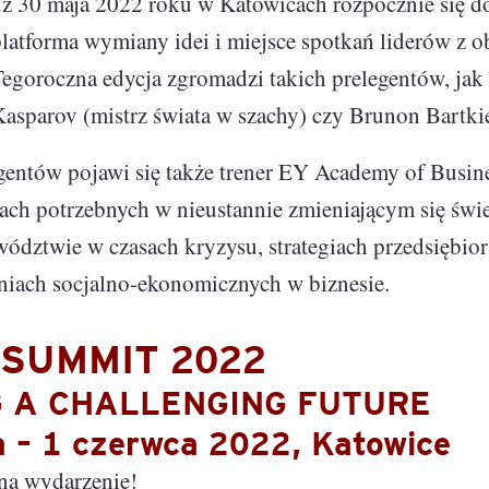
uż 30 maja 2022 roku w Katowicach rozpocznie się d
latforma wymiany idei i miejsce spotkań liderów z ob
e
Tegoroczna edycja zgromadzi takich prelegentów, jak
age
Kasparov (mistrz świata w szachy) czy Brunon Bartki
tna
gentów pojawi się także trener EY Academy of Busin
ach potrzebnych w nieustannie zmieniającym się świe
cji
wództwie w czasach kryzysu, strategiach przedsiębior
iach socjalno-ekonomicznych w biznesie.
 SUMMIT 2022
ów
G A CHALLENGING FUTURE
 – 1 czerwca 2022, Katowice
na wydarzenie!
ami