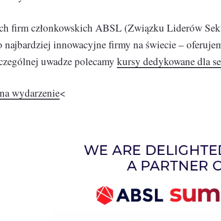
igencja
ich firm członkowskich ABSL (Związku Liderów Sekt
o najbardziej innowacyjne firmy na świecie – oferu
zczególnej uwadze polecamy
kursy dedykowane dla 
 na wydarzenie
<