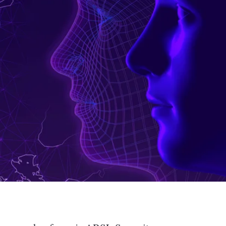
ACCA - Master’s Degree in
Accounting Explained:
Finance and Accounting - SGH
Nieoczywiste przypadki
księgowe
MSSF w praktyce – studia
podyplomowe
Kawa z Ekspertem
/ Agile
International Finance – studia
People&Culture – podręczny
podyplomowe
niezbędnik w świecie HR
Audyt wewnętrzny – studia
Tempo Menedżera – znajdź
podyplomowe
własne tempo
Master of Business
Administration w Dąbrowie
Górniczej
Safety)
MBA w jęz. polskim z
Programem Zarządzania
Projektami