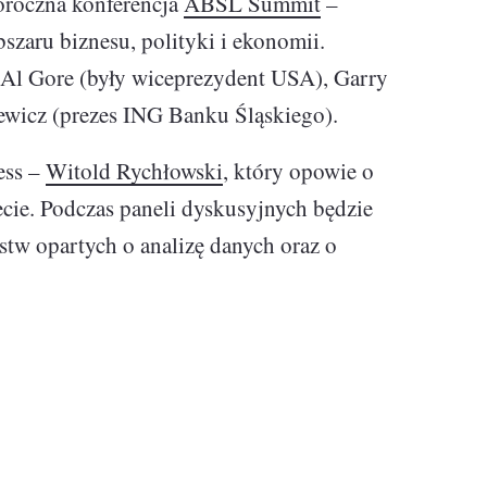
oroczna konferencja
ABSL Summit
–
szaru biznesu, polityki i ekonomii.
Executive MBA z programem
Zarządzanie Projektami w
 Al Gore (były wiceprezydent USA), Garry
Uniwersytecie WSB Merito we
Wrocławiu
ewicz (prezes ING Banku Śląskiego).
Manager ESG
ess –
Witold Rychłowski
, który opowie o
cie. Podczas paneli dyskusyjnych będzie
Compliance Manager 2.0 –
narzędzia, technologie i
stw opartych o analizę danych oraz o
praktyka