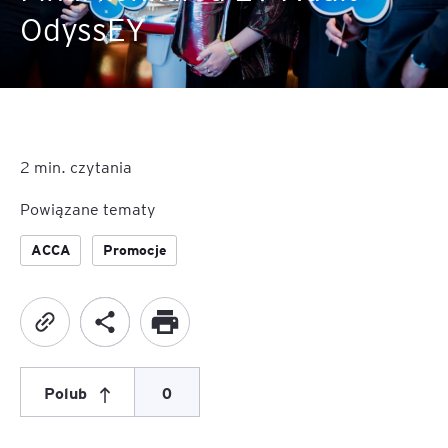
OdyssEY
2
min. czytania
Powiązane tematy
ACCA
Promocje
Polub
0