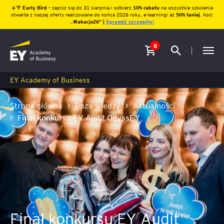
☀️🌴
Early Bird
– zapisz się do 31 sierpnia i odbierz
10% rabatu
na wszystkie szkolenia
otwarte z naszej oferty realizowane do końca 2026 roku, e-learningi aż
50% taniej
. Kod:
„
Wakacje26″ |
Sprawdź szczegóły!
0
EY Academy of Business
Strona główna
Baza wiedzy
Aktualności
Finał konkursu EY Audit OdyssEY
Finał konkursu EY Audit