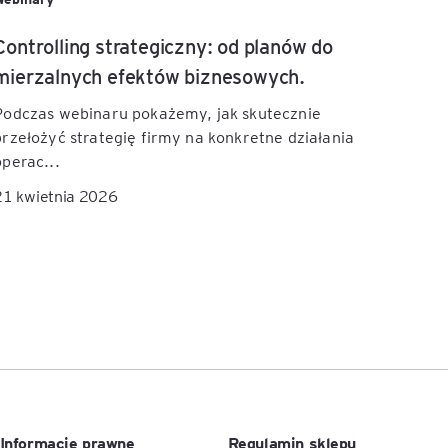
Controlling strategiczny: od planów do
mierzalnych efektów biznesowych.
Podczas webinaru pokażemy, jak skutecznie
przełożyć strategię firmy na konkretne działania
operac...
21 kwietnia 2026
Informacje prawne
Regulamin sklepu