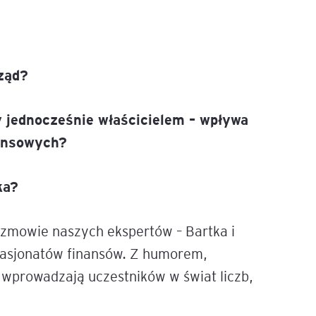
e
age
rząd?
tna
cy jednocześnie właścicielem – wpływa
nansowych?
cji
ka?
rozmowie naszych ekspertów – Bartka i
ów
pasjonatów finansów. Z humorem,
wprowadzają uczestników w świat liczb,
ami