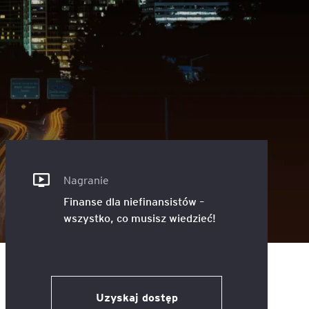
ACCA - Master’s Degree in
Accounting Explained:
Finance and Accounting - SGH
Nieoczywiste przypadki
księgowe
MSSF w praktyce – studia
podyplomowe
Kawa z Ekspertem
/ Agile
International Finance – studia
People&Culture – podręczny
podyplomowe
niezbędnik w świecie HR
Audyt wewnętrzny – studia
Tempo Menedżera – znajdź
podyplomowe
własne tempo
Nagranie
Finanse dla niefinansistów –
Master of Business
wszystko, co musisz wiedzieć!
Administration w Dąbrowie
Górniczej
Safety)
MBA w jęz. polskim z
Programem Zarządzania
Uzyskaj dostęp
Projektami