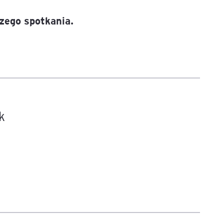
szego spotkania.
k
2