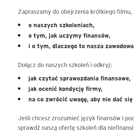
Zapraszamy do obejrzenia krótkiego filmu
Legal AI – sztuczna intel
dla prawników
o naszych szkoleniach,
o tym, jak uczymy finansów,
i o tym, dlaczego to nasza zawodowa
Dołącz do naszych szkoleń i odkryj:
jak czytać sprawozdania finansowe,
jak ocenić kondycję firmy,
na co zwrócić uwagę, aby nie dać się
Jeśli chcesz zrozumieć język finansów i p
sprawdź naszą ofertę szkoleń dla niefinan