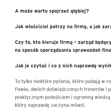
Mapa szkoleń
A może warto spojrzeć głębiej?
AI w Pythonie: Praktyczn
Warsztaty z Large Langu
Models
Jak właściciel patrzy na firmę, a jak za
Chat GPT i AI – Inteligen
analiza danych
Czy to, kto kieruje firmą – zarząd będą
na sposób sporządzania sprawozdań fi
Prawo sztucznej inteligen
AI w finansach
Jak je czytać i co z nich naprawdę wyni
Agenci AI w praktyce –
To tylko niektóre pytania, które padają w 
Warsztaty dla menedżer
Pawła, dwóch doświadczonych trenerów i 
Generatywna AI – prawne
praktycznym podejściem i ogromną wiedzą 
aspekty
który naprawdę zaczyna mówić.
AI w zarządzaniu projekt