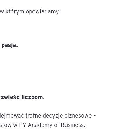
, w którym opowiadamy:
igencja
 pasja.
 zwieść liczbom.
odejmować trafne decyzje biznesowe –
sistów w EY Academy of Business.