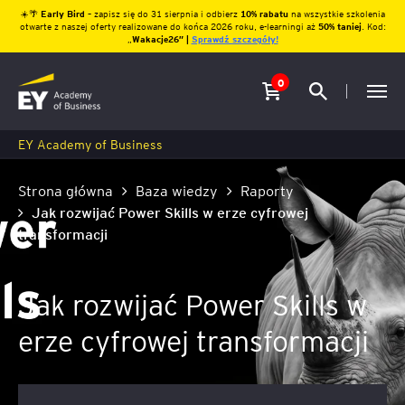
☀️🌴
Early Bird
– zapisz się do 31 sierpnia i odbierz
10% rabatu
na wszystkie szkolenia
otwarte z naszej oferty realizowane do końca 2026 roku, e-learningi aż
50% taniej
. Kod:
„
Wakacje26″ |
Sprawdź szczegóły!
0
EY Academy of Business
Strona główna
Baza wiedzy
Raporty
Jak rozwijać Power Skills w erze cyfrowej
transformacji
Jak rozwijać Power Skills w
erze cyfrowej transformacji