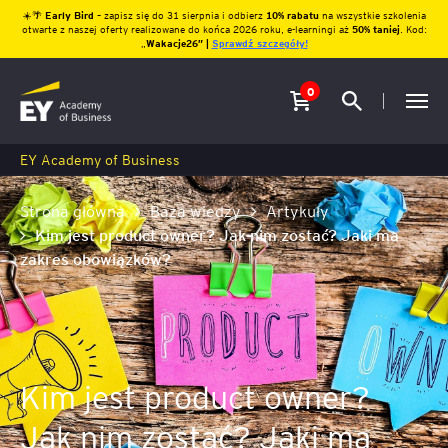
☀️🌴
Early Bird
– zapisz się do 31 sierpnia i odbierz
10% rabatu
na wszystkie szkolenia
otwarte z naszej oferty realizowane do końca 2026 roku, e-learningi aż
50% taniej
. Kod:
„
Wakacje26″ |
Sprawdź szczegóły!
0
EY Academy of Business
Strona główna
Baza wiedzy
Artykuły
Kim jest product owner? Jak nim zostać? Jaki ma
zakres obowiązków?
Kim jest product owner?
Jak nim zostać? Jaki ma