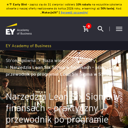
☀️🌴
Early Bird
– zapisz się do 31 sierpnia i odbierz
10% rabatu
na wszystkie szkolenia
otwarte z naszej oferty realizowane do końca 2026 roku, e-learningi aż
50% taniej
. Kod:
„
Wakacje26″ |
Sprawdź szczegóły!
0
EY Academy of Business
Strona główna
Baza wiedzy
Webinary
Narzędzia Lean Six Sigma w finansach – praktyczny
przewodnik po programie Lean Six Sigma w SSC/BPO
Narzędzia Lean Six Sigma w
finansach – praktyczny
przewodnik po programie