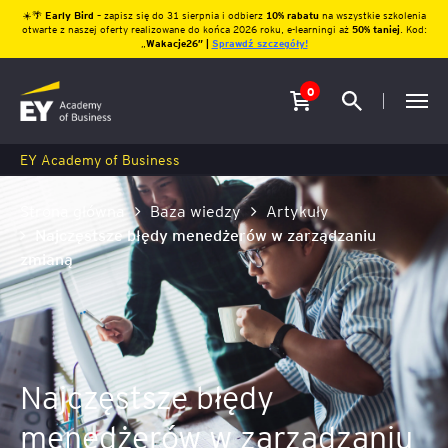
☀️🌴
Early Bird
– zapisz się do 31 sierpnia i odbierz
10% rabatu
na wszystkie szkolenia
otwarte z naszej oferty realizowane do końca 2026 roku, e-learningi aż
50% taniej
. Kod:
„
Wakacje26″ |
Sprawdź szczegóły!
0
EY Academy of Business
Strona główna
Baza wiedzy
Artykuły
Najczęstsze błędy menedżerów w zarządzaniu
zmianą
Najczęstsze błędy
menedżerów w zarządzaniu