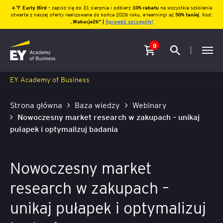
☀️🌴
Early Bird
– zapisz się do 31 sierpnia i odbierz
10% rabatu
na wszystkie szkolenia
otwarte z naszej oferty realizowane do końca 2026 roku, e-learningi aż
50% taniej
. Kod:
„
Wakacje26″ |
Sprawdź szczegóły!
0
EY Academy of Business
Strona główna
Baza wiedzy
Webinary
Nowoczesny market research w zakupach – unikaj
pułapek i optymalizuj badania
Nowoczesny market
research w zakupach –
unikaj pułapek i optymalizuj