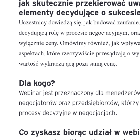
jak skutecznie przekierować uw
elementy decydujące o sukcesie
Mapa szkoleń
AI w Pythonie: Praktyczn
Uczestnicy dowiedzą się, jak budować zaufanie,
Warsztaty z Large Langu
Models
decydującą rolę w procesie negocjacyjnym, ora
wyłącznie ceny. Omówimy również, jak wpływać 
Chat GPT i AI – Inteligen
analiza danych
aspektach, które rzeczywiście przesądzają o wy
wartość wykraczającą poza samą cenę.
Prawo sztucznej inteligen
Dla kogo?
AI w finansach
Webinar jest przeznaczony dla menedżerów,
Agenci AI w praktyce –
negocjatorów oraz przedsiębiorców, którzy 
Warsztaty dla menedżer
procesy decyzyjne w negocjacjach.
Generatywna AI – prawne
aspekty
Co zyskasz biorąc udział w web
AI w zarządzaniu projekt