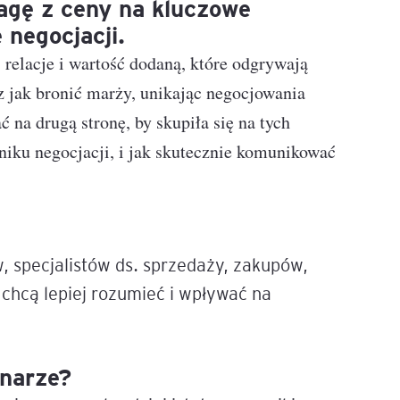
agę z ceny na kluczowe
 negocjacji.
e
 relacje i wartość dodaną, które odgrywają
age
z jak bronić marży, unikając negocjowania
na drugą stronę, by skupiła się na tych
tna
niku negocjacji, i jak skutecznie komunikować
cji
 specjalistów ds. sprzedaży, zakupów,
chcą lepiej rozumieć i wpływać na
ów
inarze?
ami