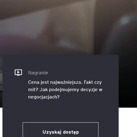
ACCA - Master’s Degree in
Accounting Explained:
Finance and Accounting - SGH
Nieoczywiste przypadki
księgowe
MSSF w praktyce – studia
podyplomowe
Kawa z Ekspertem
/ Agile
International Finance – studia
People&Culture – podręczny
podyplomowe
niezbędnik w świecie HR
Audyt wewnętrzny – studia
Nagranie
Tempo Menedżera – znajdź
podyplomowe
własne tempo
Cena jest najważniejsza. Fakt czy
mit? Jak podejmujemy decyzje w
Master of Business
negocjacjach?
Administration w Dąbrowie
Górniczej
Safety)
MBA w jęz. polskim z
Programem Zarządzania
Uzyskaj dostęp
Projektami