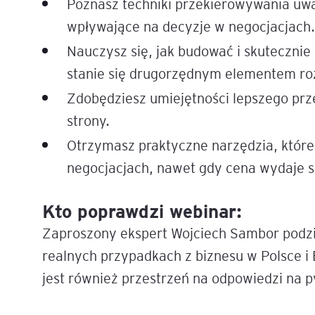
Poznasz techniki przekierowywania uwag
wpływające na decyzje w negocjacjach.
Legal AI – sztuczna intel
Nauczysz się, jak budować i skutecznie
dla prawników
stanie się drugorzędnym elementem r
Zdobędziesz umiejętności lepszego prze
strony.
Otrzymasz praktyczne narzędzia, które
negocjacjach, nawet gdy cena wydaje s
Kto poprawdzi webinar:
Zaproszony ekspert Wojciech Sambor podzi
realnych przypadkach z biznesu w Polsce i
jest również przestrzeń na odpowiedzi na p