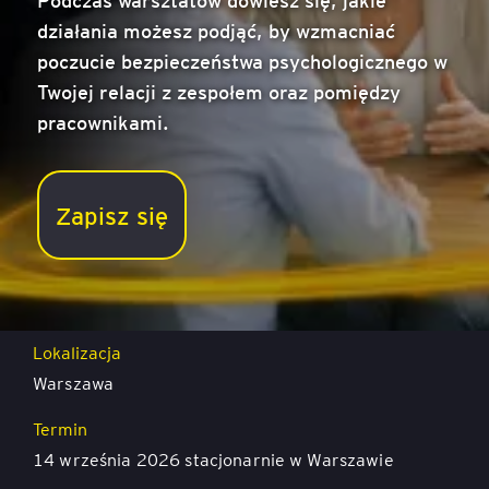
działania możesz podjąć, by wzmacniać
poczucie bezpieczeństwa psychologicznego w
Twojej relacji z zespołem oraz pomiędzy
pracownikami.
Bezpieczeństwo psychologiczne w zespołach
Zapisz się
Cena
1 350 zł netto (1 660,50 zł brutto)
Lokalizacja
Warszawa
Termin
14 września 2026 stacjonarnie w Warszawie