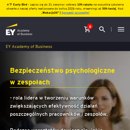
☀️🌴
Early Bird
– zapisz się do 31 sierpnia i odbierz
10% rabatu
na wszystkie szkolenia
otwarte z naszej oferty realizowane do końca 2026 roku, e-learningi aż
50% taniej
. Kod:
„
Wakacje26″ |
Sprawdź szczegóły!
0
EY Academy of Business
Bezpieczeństwo psychologiczne
w zespołach
- rola lidera w tworzeniu warunków
zwiększających efektywność działań
poszczególnych pracowników i zespołów.
Podczas warsztatów dowiesz się, jakie