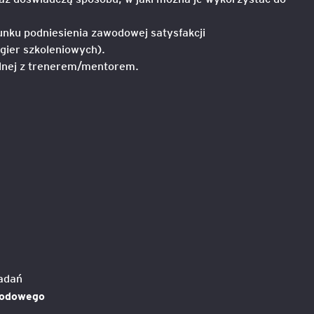
nku podniesienia zawodowej satysfakcji
e
age
 gier szkoleniowych).
alnej z trenerem/mentorem.
tna
cji
ów
zadań
wodowego
ami