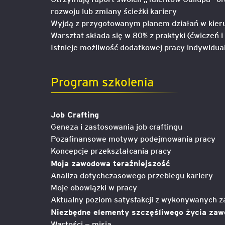
rozwoju lub zmiany ścieżki kariery
Mapa szkoleń
Wyjdą z przygotowanym planem działań w kieru
AI w Pythonie: Praktyczn
Warsztaty z Large Langu
Warsztat składa się w 80% z praktyki (ćwiczeń i
Models
Istnieje możliwość dodatkowej pracy indywidu
Chat GPT i AI – Inteligen
Program szkolenia
analiza danych
Prawo sztucznej inteligen
Job Crafting
Geneza i zastosowania job craftingu
AI w finansach
Pozafinansowe motywy podejmowania pracy
Koncepcje przekształcania pracy
Agenci AI w praktyce –
Moja zawodowa teraźniejszość
Warsztaty dla menedżer
Analiza dotychczasowego przebiegu kariery
Moje obowiązki w pracy
Generatywna AI – prawne
Aktualny poziom satysfakcji z wykonywanych 
aspekty
Niezbędne elementy szczęśliwego życia za
Wartości — misja
AI w zarządzaniu projekt