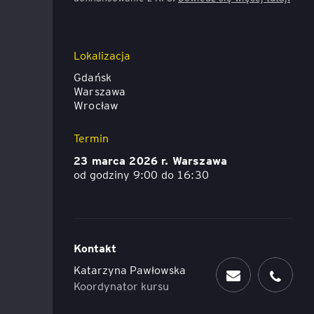
Executive MBA z programem
Zarządzanie Projektami w
Uniwersytecie WSB Merito we
Lokalizacja
Wrocławiu
Gdańsk
Warszawa
Manager ESG
Wrocław
Termin
Compliance Manager 2.0 –
narzędzia, technologie i
23 marca 2026 r. Warszawa
praktyka
od godziny 9:00 do 16:30
Kontakt
Katarzyna Pawłowska
Koordynator kursu