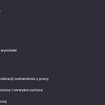
e
igencja
e wymówki
lizacji zadowolenia z pracy
ystany i niewykorzystany
czej