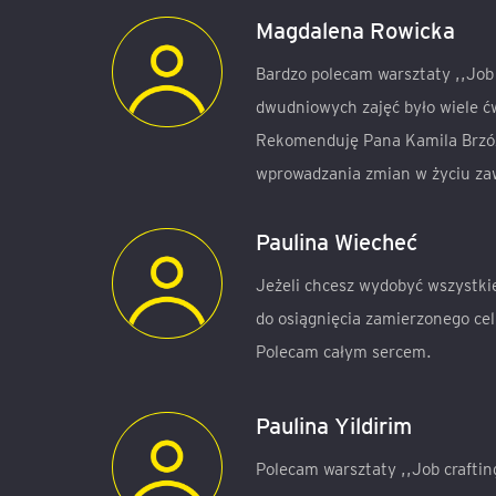
Magdalena Rowicka
Bardzo polecam warsztaty ,,Job 
dwudniowych zajęć było wiele ć
Rekomenduję Pana Kamila Brzóz
wprowadzania zmian w życiu za
Paulina Wiecheć
Jeżeli chcesz wydobyć wszystki
do osiągnięcia zamierzonego celu
Polecam całym sercem.
Paulina Yildirim
Polecam warsztaty ,,Job crafti