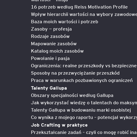
16 potrzeb według Reiss Motivation Profile
Wpływ hierarchii wartości na wybory zawodow
Legal AI – sztuczna intel
Baza moich wartości i potrzeb
dla prawników
Zasoby — profesja
Rodzaje zasobów
Mapowanie zasobów
Katalog moich zasobów
Powołanie i pasja
Ograniczenia: realne przeszkody vs bezpieczn
Sposoby na przezwyciężanie przeszkód
Praca w warunkach pozbawionych ograniczeń
Talenty Gallupa
Obszary specjalności według Gallupa
Jak wykorzystać wiedzę o talentach do maksyma
Talenty Gallupa w budowaniu marki osobistej
Co wynika z mojego raportu – potencjał wykorz
Job Crafting w praktyce
Przekształcanie zadań – czyli co mogę robić ina