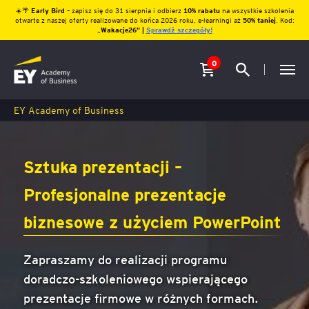
☀️🌴
Early Bird
– zapisz się do 31 sierpnia i odbierz
10% rabatu
na wszystkie szkolenia
otwarte z naszej oferty realizowane do końca 2026 roku, e-learningi aż
50% taniej
. Kod:
„
Wakacje26″ |
Sprawdź szczegóły!
0
EY Academy of Business
Sztuka prezentacji –
Profesjonalne prezentacje
biznesowe z użyciem PowerPoint
Zapraszamy do realizacji programu
doradczo-szkoleniowego wspierającego
prezentacje firmowe w różnych formach.