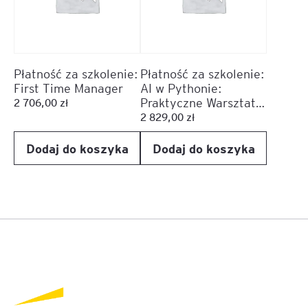
Płatność za szkolenie:
Płatność za szkolenie:
First Time Manager
AI w Pythonie:
Praktyczne Warsztaty
2 706,00
zł
z Large Language
2 829,00
zł
Models
Dodaj do koszyka
Dodaj do koszyka