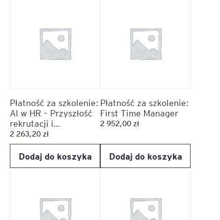
Płatność za szkolenie:
Płatność za szkolenie:
AI w HR – Przyszłość
First Time Manager
rekrutacji i
2 952,00
zł
zarządzania talentami
2 263,20
zł
Dodaj do koszyka
Dodaj do koszyka