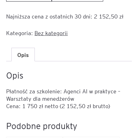
Płatność
za
Najniższa cena z ostatnich 30 dni:
2 152,50
zł
szkolenie:
Agenci
AI
Kategoria:
Bez kategorii
w
praktyce
–
Opis
Warsztaty
dla
Opis
menedżerów
Płatność za szkolenie: Agenci AI w praktyce –
Warsztaty dla menedżerów
Cena: 1 750 zł netto (2 152,50 zł brutto)
Podobne produkty