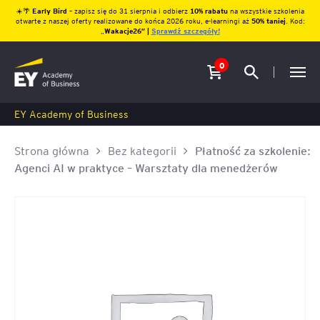
☀️🌴
Early Bird
– zapisz się do 31 sierpnia i odbierz
10% rabatu
na wszystkie szkolenia
otwarte z naszej oferty realizowane do końca 2026 roku, e-learningi aż
50% taniej
. Kod:
„
Wakacje26″ |
Sprawdź szczegóły!
0
EY Academy of Business
Strona główna
Bez kategorii
Płatność za szkolenie:
Agenci AI w praktyce – Warsztaty dla menedżerów