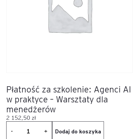
Płatność za szkolenie: Agenci AI
w praktyce – Warsztaty dla
menedżerów
2 152,50
zł
Dodaj do koszyka
-
+
ilość