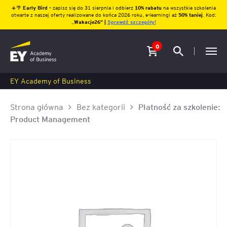
☀️🌴
Early Bird
– zapisz się do 31 sierpnia i odbierz
10% rabatu
na wszystkie szkolenia
otwarte z naszej oferty realizowane do końca 2026 roku, e-learningi aż
50% taniej
. Kod:
„
Wakacje26″ |
Sprawdź szczegóły!
0
EY Academy of Business
Strona główna
Bez kategorii
Płatność za szkolenie:
Product Management