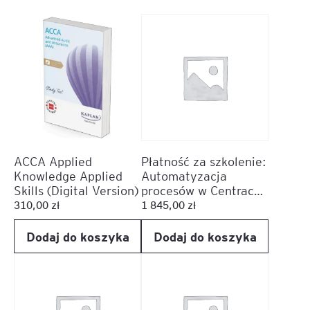
ACCA Applied
Płatność za szkolenie:
Knowledge Applied
Automatyzacja
Skills (Digital Version)
procesów w Centrach
Usług Wspólnych
310,00
zł
1 845,00
zł
(SSC). Droga od
klasycznego RPA do
Dodaj do koszyka
Dodaj do koszyka
AI