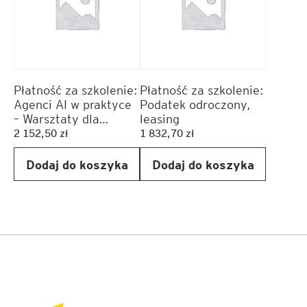
Płatność za szkolenie:
Płatność za szkolenie:
Agenci AI w praktyce
Podatek odroczony,
– Warsztaty dla
leasing
menedżerów
2 152,50
zł
1 832,70
zł
Dodaj do koszyka
Dodaj do koszyka