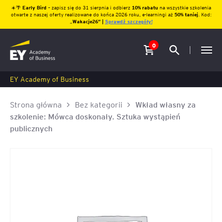
☀️🌴
Early Bird
– zapisz się do 31 sierpnia i odbierz
10% rabatu
na wszystkie szkolenia
otwarte z naszej oferty realizowane do końca 2026 roku, e-learningi aż
50% taniej
. Kod:
„
Wakacje26″ |
Sprawdź szczegóły!
0
EY Academy of Business
Strona główna
Bez kategorii
Wkład własny za
szkolenie: Mówca doskonały. Sztuka wystąpień
publicznych