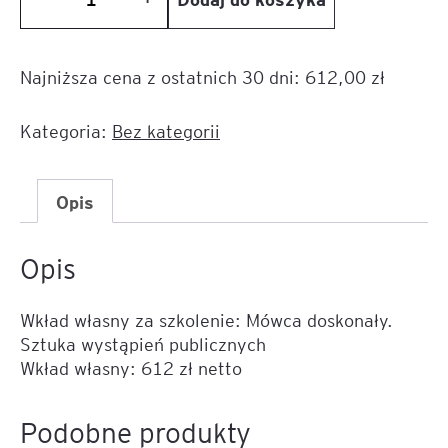
ilość
Wkład
własny
Najniższa cena z ostatnich 30 dni:
612,00
zł
za
szkolenie:
Mówca
Kategoria:
Bez kategorii
doskonały.
Sztuka
wystąpień
Opis
publicznych
Opis
Wkład własny za szkolenie: Mówca doskonały.
Sztuka wystąpień publicznych
Wkład własny: 612 zł netto
Podobne produkty