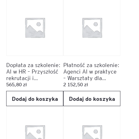
Dopłata za szkolenie:
Płatność za szkolenie:
AI w HR – Przyszłość
Agenci AI w praktyce
rekrutacji i
– Warsztaty dla
zarządzania talentami
menedżerów
565,80
zł
2 152,50
zł
Dodaj do koszyka
Dodaj do koszyka