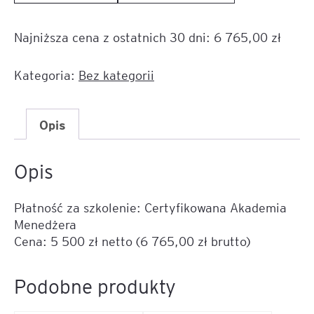
Płatność
za
Najniższa cena z ostatnich 30 dni:
6 765,00
zł
szkolenie:
Certyfikowana
Akademia
Kategoria:
Bez kategorii
Menedżera
Opis
Opis
Płatność za szkolenie: Certyfikowana Akademia
Menedżera
Cena: 5 500 zł netto (6 765,00 zł brutto)
Podobne produkty