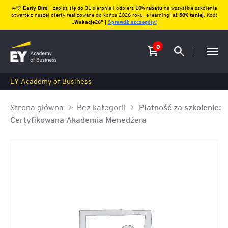
☀️🌴
Early Bird
– zapisz się do 31 sierpnia i odbierz
10% rabatu
na wszystkie szkolenia
otwarte z naszej oferty realizowane do końca 2026 roku, e-learningi aż
50% taniej
. Kod:
„
Wakacje26″ |
Sprawdź szczegóły!
0
EY Academy of Business
Strona główna
Bez kategorii
Płatność za szkolenie:
Certyfikowana Akademia Menedżera