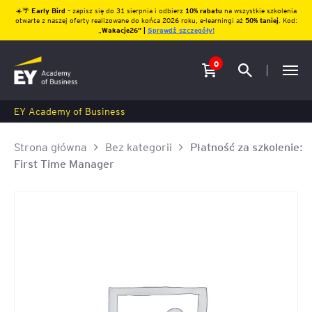
☀️🌴
Early Bird
– zapisz się do 31 sierpnia i odbierz
10% rabatu
na wszystkie szkolenia
otwarte z naszej oferty realizowane do końca 2026 roku, e-learningi aż
50% taniej
. Kod:
„
Wakacje26″ |
Sprawdź szczegóły!
0
EY Academy of Business
Strona główna
Bez kategorii
Płatność za szkolenie:
First Time Manager