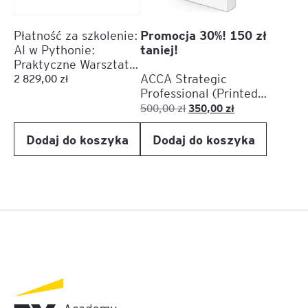
Promocja 30%! 150 zł
Płatność za szkolenie:
taniej!
AI w Pythonie:
Praktyczne Warsztaty
z Large Language
ACCA Strategic
2 829,00
zł
Models
Professional (Printed
Version)
Pierwotna
Aktualna
350,00
zł
500,00
zł
cena
cena
Dodaj do koszyka
Dodaj do koszyka
wynosiła:
wynosi:
500,00 zł.
350,00 zł.