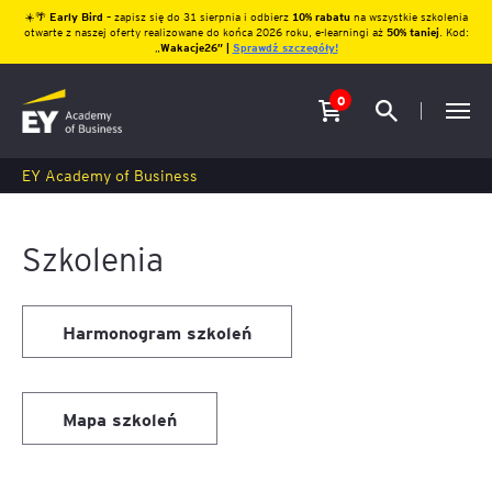
☀️🌴
Early Bird
– zapisz się do 31 sierpnia i odbierz
10% rabatu
na wszystkie szkolenia
otwarte z naszej oferty realizowane do końca 2026 roku, e-learningi aż
50% taniej
. Kod:
„
Wakacje26″ |
Sprawdź szczegóły!
0
EY Academy of Business
Szkolenia
Harmonogram szkoleń
Mapa szkoleń