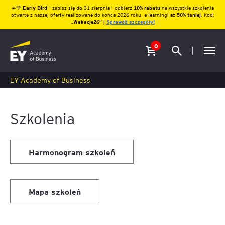
☀️🌴
Early Bird
– zapisz się do 31 sierpnia i odbierz
10% rabatu
na wszystkie szkolenia
otwarte z naszej oferty realizowane do końca 2026 roku, e-learningi aż
50% taniej
. Kod:
„
Wakacje26″ |
Sprawdź szczegóły!
0
EY Academy of Business
Szkolenia
Harmonogram szkoleń
Mapa szkoleń