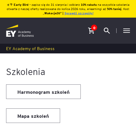
☀️🌴
Early Bird
– zapisz się do 31 sierpnia i odbierz
10% rabatu
na wszystkie szkolenia
otwarte z naszej oferty realizowane do końca 2026 roku, e-learningi aż
50% taniej
. Kod:
„
Wakacje26″ |
Sprawdź szczegóły!
0
EY Academy of Business
Szkolenia
Harmonogram szkoleń
Mapa szkoleń