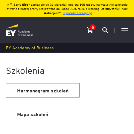
☀️🌴
Early Bird
– zapisz się do 31 sierpnia i odbierz
10% rabatu
na wszystkie szkolenia
otwarte z naszej oferty realizowane do końca 2026 roku, e-learningi aż
50% taniej
. Kod:
„
Wakacje26″ |
Sprawdź szczegóły!
0
EY Academy of Business
Szkolenia
Harmonogram szkoleń
Mapa szkoleń