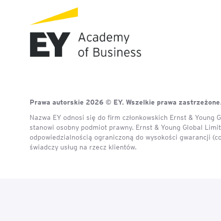
Mapa szkoleń
AI w Pythonie: Praktyczn
Warsztaty z Large Langu
Models
Chat GPT i AI – Inteligen
analiza danych
Prawa autorskie 2026 © EY. Wszelkie prawa zastrzeżone
Prawo sztucznej inteligen
Nazwa EY odnosi się do firm członkowskich Ernst & Young Gl
stanowi osobny podmiot prawny. Ernst & Young Global Limite
AI w finansach
odpowiedzialnością ograniczoną do wysokości gwarancji (c
świadczy usług na rzecz klientów.
Agenci AI w praktyce –
Warsztaty dla menedżer
Generatywna AI – prawne
aspekty
AI w zarządzaniu projekt