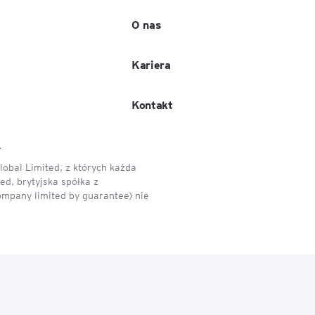
O nas
e
age
Kariera
tna
Kontakt
.
cji
obal Limited, z których każda
d, brytyjska spółka z
ompany limited by guarantee) nie
ów
ami