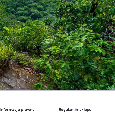
ACCA - Master’s Degree in
Accounting Explained:
Finance and Accounting - SGH
Nieoczywiste przypadki
księgowe
MSSF w praktyce – studia
podyplomowe
Kawa z Ekspertem
/ Agile
International Finance – studia
People&Culture – podręczny
podyplomowe
niezbędnik w świecie HR
Audyt wewnętrzny – studia
Tempo Menedżera – znajdź
podyplomowe
własne tempo
Master of Business
Administration w Dąbrowie
Górniczej
Safety)
MBA w jęz. polskim z
Programem Zarządzania
Informacje prawne
Regulamin sklepu
Projektami