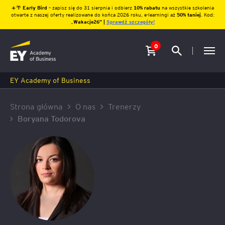
☀️🌴
Early Bird
– zapisz się do 31 sierpnia i odbierz
10% rabatu
na wszystkie szkolenia
otwarte z naszej oferty realizowane do końca 2026 roku, e-learningi aż
50% taniej
. Kod:
„
Wakacje26″ |
Sprawdź szczegóły!
0
EY Academy of Business
Strona główna
O nas
Trenerzy
Boryana Todorova