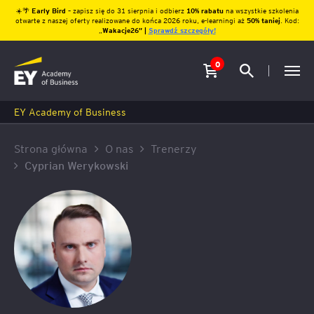
☀️🌴
Early Bird
– zapisz się do 31 sierpnia i odbierz
10% rabatu
na wszystkie szkolenia
otwarte z naszej oferty realizowane do końca 2026 roku, e-learningi aż
50% taniej
. Kod:
„
Wakacje26″ |
Sprawdź szczegóły!
0
EY Academy of Business
Strona główna
O nas
Trenerzy
Cyprian Werykowski