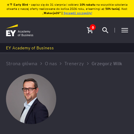
☀️🌴
Early Bird
– zapisz się do 31 sierpnia i odbierz
10% rabatu
na wszystkie szkolenia
otwarte z naszej oferty realizowane do końca 2026 roku, e-learningi aż
50% taniej
. Kod:
„
Wakacje26″ |
Sprawdź szczegóły!
0
EY Academy of Business
Strona główna
O nas
Trenerzy
Grzegorz Wilk