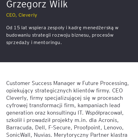
Grzegorz Wilk
CEO, Cleverly
Od 15 lat wspiera zespoły i kadrę menedżerską w
budowaniu strategii rozwoju biznesu, procesów
sprzedaży i mentoringu.
Customer Success Manager w Future Processing,
opiekujący strategicznych klientów firmy. CEO
Cleverly, firmy specjalizującej się w procesach
cyfrowej transformacji firm, kampaniach lead
generation oraz konsultingu IT. Współpracował,
szkolił i prowadził projekty m.in. dla Acronis,
Barracuda, Dell, F-Secure, Proofpoint, Lenovo,
SonicWall, Nuvias. Merytoryczny Partner klastra