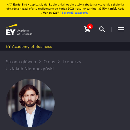
☀️🌴
Early Bird
– zapisz się do 31 sierpnia i odbierz
10% rabatu
na wszystkie szkolenia
otwarte z naszej oferty realizowane do końca 2026 roku, e-learningi aż
50% taniej
. Kod:
„
Wakacje26″ |
Sprawdź szczegóły!
0
EY Academy of Business
Strona główna
O nas
Trenerzy
Jakub Niemoczyński