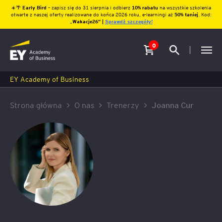
☀️🌴
Early Bird
– zapisz się do 31 sierpnia i odbierz
10% rabatu
na wszystkie szkolenia
otwarte z naszej oferty realizowane do końca 2026 roku, e-learningi aż
50% taniej
. Kod:
„
Wakacje26″ |
Sprawdź szczegóły!
0
EY Academy of Business
Strona główna
O nas
Trenerzy
Joanna Cur