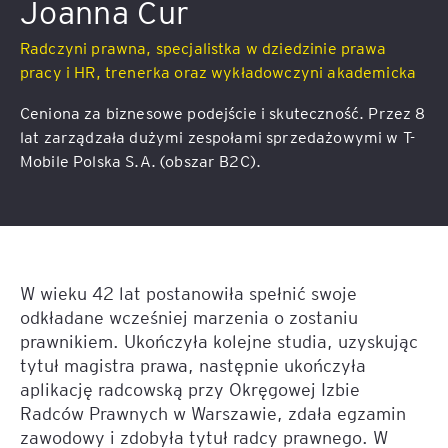
Joanna Cur
Radczyni prawna, specjalistka w dziedzinie prawa
pracy i HR, trenerka oraz wykładowczyni akademicka
Ceniona za biznesowe podejście i skuteczność. Przez 8
lat zarządzała dużymi zespołami sprzedażowymi w T-
Mobile Polska S.A. (obszar B2C).
W wieku 42 lat postanowiła spełnić swoje
odkładane wcześniej marzenia o zostaniu
prawnikiem. Ukończyła kolejne studia, uzyskując
tytuł magistra prawa, następnie ukończyła
aplikację radcowską przy Okręgowej Izbie
Radców Prawnych w Warszawie, zdała egzamin
zawodowy i zdobyła tytuł radcy prawnego. W