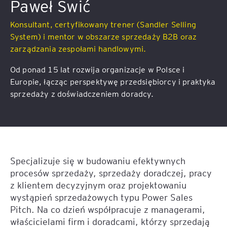
Paweł Świć
Konsultant, certyfikowany trener (Sandler Selling
System) i mentor w obszarze sprzedaży B2B oraz
zarządzania zespołami handlowymi.
Od ponad 15 lat rozwija organizacje w Polsce i
Europie, łącząc perspektywę przedsiębiorcy i praktyka
sprzedaży z doświadczeniem doradcy.
Specjalizuje się w budowaniu efektywnych
procesów sprzedaży, sprzedaży doradczej, pracy
z klientem decyzyjnym oraz projektowaniu
wystąpień sprzedażowych typu Power Sales
Pitch. Na co dzień współpracuje z managerami,
właścicielami firm i doradcami, którzy sprzedają