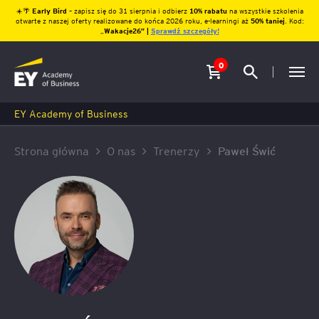
☀️🌴
Early Bird
– zapisz się do 31 sierpnia i odbierz
10% rabatu
na wszystkie szkolenia
otwarte z naszej oferty realizowane do końca 2026 roku, e-learningi aż
50% taniej
. Kod:
„
Wakacje26″ |
Sprawdź szczegóły!
0
EY Academy of Business
Strona główna
O nas
Trenerzy
Paweł Świć