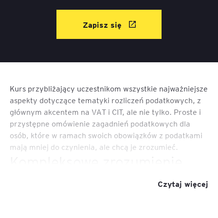
Zapisz się
Kurs przybliżający uczestnikom wszystkie najważniejsze
aspekty dotyczące tematyki rozliczeń podatkowych, z
głównym akcentem na VAT i CIT, ale nie tylko. Proste i
przystępne omówienie zagadnień podatkowych dla
osób, które w ramach swoich obowiązków z podatkami
mają mniej do czynienia, ale chcą je zrozumieć.
Kompleksowe zrozumienie
VAT, CIT i PIT
Czytaj więcej
Akademia Podatkowa – podatki
Dołączając do kursu
od podstaw
, oferowanego przez EY Academy of
Business, zyskujesz możliwość kompleksowego