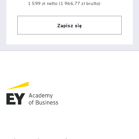
1 599 zł netto (1 966,77 zł brutto)
podatkowych oraz kluczowych interpretacji, które
wpływają na rozliczenia podatkowe. Dzięki temu
możesz być na bieżąco z dynamicznie zmieniającym się
Zapisz się
prawem podatkowym, co bezpośrednio przekłada się na
Twoją pewność w zarządzaniu kwestiami podatkowymi.
Eksperci z EY Academy of Business dokładnie omawiają
najważniejsze orzeczenia, a to pozwala Ci lepiej
zrozumieć ich zastosowanie w praktyce.