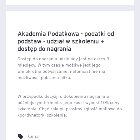
podstaw
wpłynie bezpośrednio na Twoją efektywność i
pewność siebie w codziennych zadaniach. Zajęcia
prowadzone przez doświadczonych ekspertów EY
Academy of Business dostarczą Ci najnowszych
Akademia Podatkowa - podatki od
informacji i umiejętności, które będziesz mógł wdrożyć
podstaw - udział w szkoleniu +
od razu po zakończeniu kursu. Rozwijaj się zawodowo i
dostęp do nagrania
podnoś swoje kwalifikacje, aby lepiej zarządzać
aspektami podatkowymi swojej organizacji, co w
Dostęp do nagrania udzielany jest na okres 3
dłuższej perspektywie przyczyni się do poprawy jej
miesięcy. W tym czasie możliwe jest jego
funkcjonowania. Skorzystaj z tej wyjątkowej okazji i
wielokrotne odtwarzanie, natomiast nie ma
możliwości pobrania pliku.
odkryj, jak praktyczne zastosowanie zdobytej wiedzy
może uprościć Twoją codzienną pracę oraz przyczynić
się do sukcesu zawodowego.
W przypadku decyzji o dokupieniu nagrania w
Aktualne zmiany i
późniejszym terminie, jego koszt wynosi 10% ceny
szkolenia. Chęć zakupu prosimy zgłosić mailowo do
interpretacje podatkowe
koordynatorki szkolenia.
Akademia Podatkowa – podatki od
W ramach kursu
podstaw
, oferowanego przez EY Academy of Business,
Cena
zyskujesz możliwość poznania najnowszych zmian