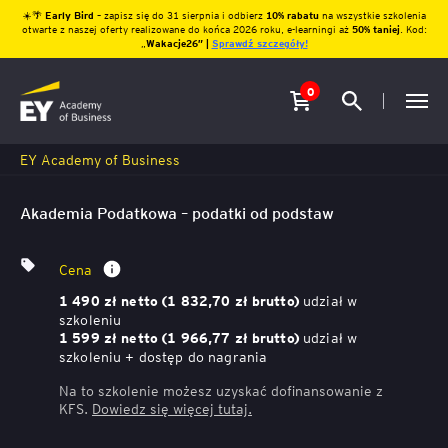
☀️🌴
Early Bird
– zapisz się do 31 sierpnia i odbierz
10% rabatu
na wszystkie szkolenia
otwarte z naszej oferty realizowane do końca 2026 roku, e-learningi aż
50% taniej
. Kod:
„
Wakacje26″ |
Sprawdź szczegóły!
0
EY Academy of Business
Akademia Podatkowa – podatki od podstaw
Cena
udział w
1 490 zł netto (1 832,70 zł brutto)
szkoleniu
udział w
1 599 zł netto (1 966,77 zł brutto)
szkoleniu + dostęp do nagrania
Na to szkolenie możesz uzyskać dofinansowanie z
KFS.
Dowiedz się więcej
tutaj.