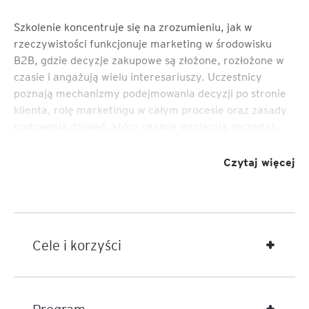
Szkolenie koncentruje się na zrozumieniu, jak w
rzeczywistości funkcjonuje marketing w środowisku
B2B, gdzie decyzje zakupowe są złożone, rozłożone w
czasie i angażują wielu interesariuszy. Uczestnicy
poznają mechanizmy podejmowania decyzji po stronie
klienta, rolę marketingu w całym procesie oraz zasady
budowania działań, które realnie wspierają sprzedaż.
Program porządkuje myślenie o marketingu jako
Czytaj więcej
elemencie systemu biznesowego, a nie zbiorze
narzędzi. Szczególny nacisk położony jest na
współpracę marketingu i sprzedaży, budowanie
propozycji wartości oraz dobór działań marketingowych
adekwatnych do etapu procesu decyzyjnego.
Cele i korzyści