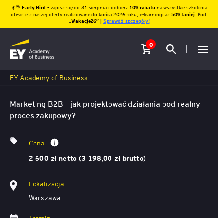
☀️🌴
Early Bird
– zapisz się do 31 sierpnia i odbierz
10% rabatu
na wszystkie szkolenia
otwarte z naszej oferty realizowane do końca 2026 roku, e-learningi aż
50% taniej
. Kod:
„
Wakacje26″ |
Sprawdź szczegóły!
0
EY Academy of Business
Marketing B2B – jak projektować działania pod realny
proces zakupowy?
Cena
2 600 zł netto (3 198,00 zł brutto)
Lokalizacja
Warszawa
Termin