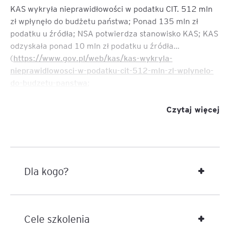
KAS wykryła nieprawidłowości w podatku CIT. 512 mln
zł wpłynęło do budżetu państwa; Ponad 135 mln zł
podatku u źródła; NSA potwierdza stanowisko KAS; KAS
odzyskała ponad 10 mln zł podatku u źródła…
(
https://www.gov.pl/web/kas/kas-wykryla-
nieprawidlowosci-w-podatku-cit-512-mln-zl-wplynelo-
do-budzetu-panstwa
;
https://www.gov.pl/web/kas/ponad-135-mln-zl-
podatku-u-zrodla-nsa-potwierdza-stanowisko-kas
;
Czytaj więcej
https://www.gov.pl/web/kas/kas-odzyskala-ponad-10-
mln-zl-podatku-u-zrodla
)
Powyższe treści to tylko przykładowe tytuły oficjalnych
komunikatów administracji skarbowej dotyczące
Dla kogo?
wyników kontroli w zakresie podatku u źródła.
Przepisy dotyczące podatku u źródła przeszły w
ostatnich latach poważne zmiany, obejmujące przede
Cele szkolenia
wszystkim procedurę poboru podatku przez płatnika