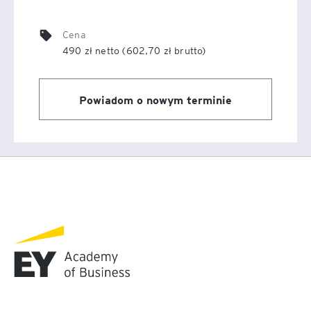
podatkowe.
Cena
Forma szkolenia
: szkolenie online, w części będzie
490 zł netto (602,70 zł brutto)
miało charakter praktyczny / warsztatowy w postaci
złożonych case study do rozwiązania / zastosowania
przekazanej treści.
Powiadom o nowym terminie