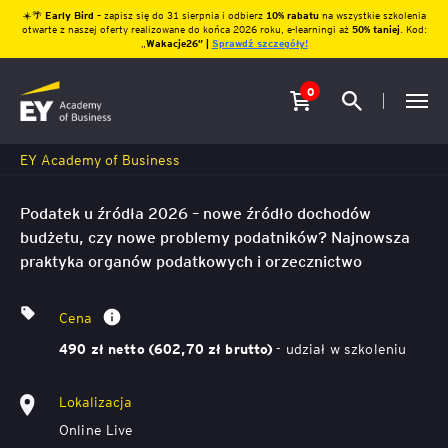
☀️🌴
Early Bird
– zapisz się do 31 sierpnia i odbierz
10% rabatu
na wszystkie szkolenia
otwarte z naszej oferty realizowane do końca 2026 roku, e-learningi aż
50% taniej
. Kod:
„
Wakacje26″ |
Sprawdź szczegóły!
0
EY Academy of Business
Podatek u źródła 2026 – nowe źródło dochodów
budżetu, czy nowe problemy podatników? Najnowsza
praktyka organów podatkowych i orzecznictwo
Cena
- udział w szkoleniu
490 zł netto (602,70 zł brutto)
Lokalizacja
Online Live