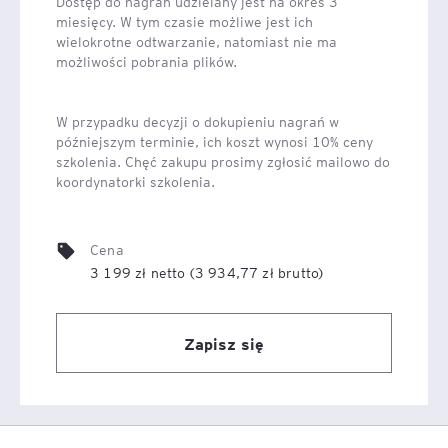
Dostęp do nagrań udzielany jest na okres 3
miesięcy. W tym czasie możliwe jest ich
wielokrotne odtwarzanie, natomiast nie ma
możliwości pobrania plików.
W przypadku decyzji o dokupieniu nagrań w
późniejszym terminie, ich koszt wynosi 10% ceny
szkolenia. Chęć zakupu prosimy zgłosić mailowo do
koordynatorki szkolenia.
Cena
3 199 zł netto (3 934,77 zł brutto)
Zapisz się