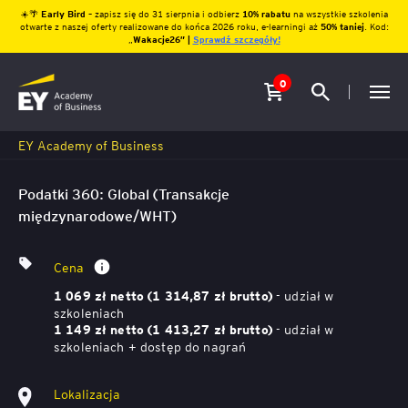
☀️🌴
Early Bird
– zapisz się do 31 sierpnia i odbierz
10% rabatu
na wszystkie szkolenia
otwarte z naszej oferty realizowane do końca 2026 roku, e-learningi aż
50% taniej
. Kod:
„
Wakacje26″ |
Sprawdź szczegóły!
0
EY Academy of Business
Podatki 360: Global (Transakcje
międzynarodowe/WHT)
Cena
- udział w
1 069 zł netto (1 314,87 zł brutto)
szkoleniach
- udział w
1 149 zł netto (1 413,27 zł brutto)
szkoleniach + dostęp do nagrań
Lokalizacja